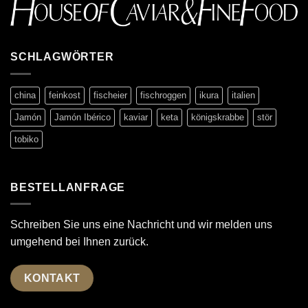
SCHLAGWÖRTER
china
feinkost
fischeier
fischroggen
ikura
italien
Jamón
Jamón Ibérico
kaviar
keta
königskrabbe
stör
tobiko
BESTELLANFRAGE
Schreiben Sie uns eine Nachricht und wir melden uns
umgehend bei Ihnen zurück.
KONTAKT