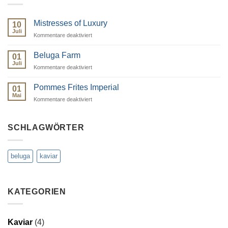
Mistresses of Luxury
10
Juli
für
Kommentare deaktiviert
Mistresses
of
Beluga Farm
01
Luxury
Juli
für
Kommentare deaktiviert
Beluga
Farm
Pommes Frites Imperial
01
Mai
für
Kommentare deaktiviert
Pommes
Frites
Imperial
SCHLAGWÖRTER
beluga
kaviar
KATEGORIEN
Kaviar
(4)