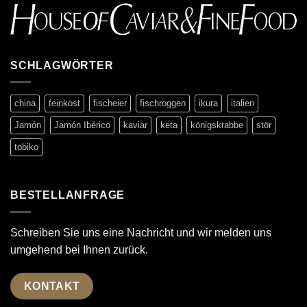
SCHLAGWÖRTER
china
feinkost
fischeier
fischroggen
ikura
italien
Jamón
Jamón Ibérico
kaviar
keta
königskrabbe
stör
tobiko
BESTELLANFRAGE
Schreiben Sie uns eine Nachricht und wir melden uns
umgehend bei Ihnen zurück.
KONTAKT