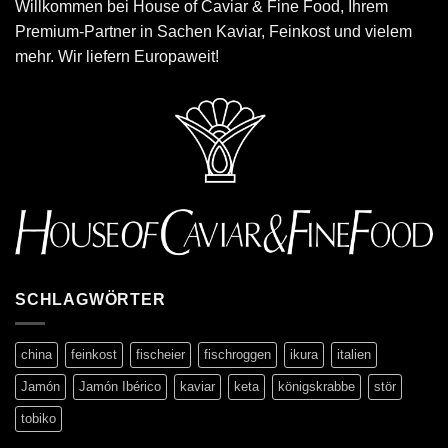
Willkommen bei House of Caviar & Fine Food, Ihrem
Premium-Partner in Sachen Kaviar, Feinkost und vielem
mehr. Wir liefern Europaweit!
SCHLAGWÖRTER
china
feinkost
fischeier
fischroggen
ikura
italien
Jamón
Jamón Ibérico
kaviar
keta
königskrabbe
stör
tobiko