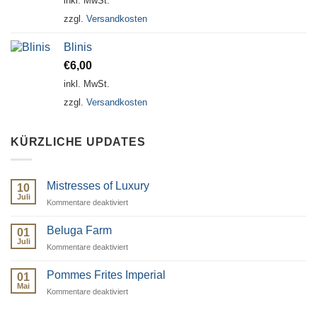
inkl. MwSt.
zzgl.
Versandkosten
Blinis
€
6,00
inkl. MwSt.
zzgl.
Versandkosten
KÜRZLICHE UPDATES
Mistresses of Luxury
10
Juli
für
Kommentare deaktiviert
Mistresses
of
Beluga Farm
01
Luxury
Juli
für
Kommentare deaktiviert
Beluga
Farm
Pommes Frites Imperial
01
Mai
für
Kommentare deaktiviert
Pommes
Frites